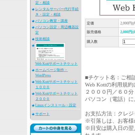
定・相談
レンタルサーバー代行手続
き・設定・相談
パソコン教室・講座
定価
2,000円
パソコン設定・周辺機器設
販売価格
2,000円
定
技術相談
購入数
Web Kottサポートチケット
ホームページ制作・
WordPress
■チケット名：ご相
Web Kottサポートチケット
Web Kottの利用
１０００
２０００円／６０分
Web Kottサポートチケット
パソコン（電話）に
２０００
Linuxインストール・設定
お支払方法：クレジ
サポート
※引落しは、お客様
※目安は購入日の翌