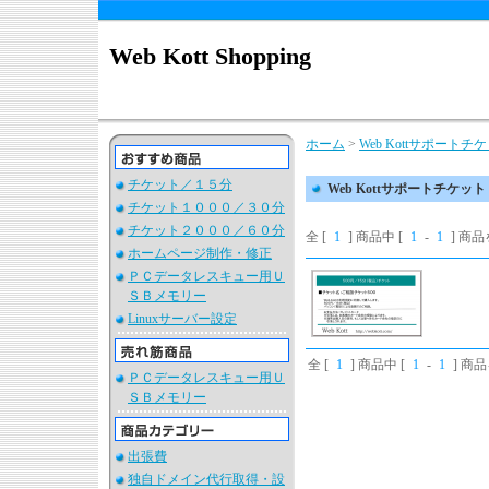
Web Kott Shopping
ホーム
>
Web Kottサポートチ
チケット／１５分
Web Kottサポートチケット
チケット１０００／３０分
チケット２０００／６０分
全 [
1
] 商品中 [
1
-
1
] 商
ホームページ制作・修正
ＰＣデータレスキュー用Ｕ
ＳＢメモリー
Linuxサーバー設定
全 [
1
] 商品中 [
1
-
1
] 商
ＰＣデータレスキュー用Ｕ
ＳＢメモリー
出張費
独自ドメイン代行取得・設